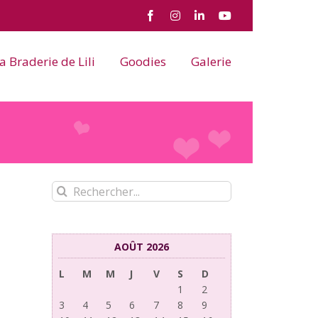
Facebook
Instagram
LinkedIn
YouTube
a Braderie de Lili
Goodies
Galerie
Rechercher:
AOÛT 2026
L
M
M
J
V
S
D
1
2
3
4
5
6
7
8
9