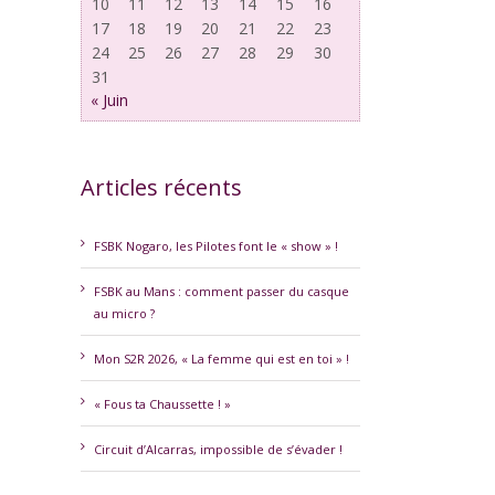
10
11
12
13
14
15
16
17
18
19
20
21
22
23
24
25
26
27
28
29
30
31
« Juin
Articles récents
erest
FSBK Nogaro, les Pilotes font le « show » !
FSBK au Mans : comment passer du casque
au micro ?
Mon S2R 2026, « La femme qui est en toi » !
« Fous ta Chaussette ! »
Circuit d’Alcarras, impossible de s’évader !