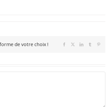
-forme de votre choix !
Facebook
X
LinkedIn
Tumblr
Pint