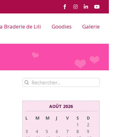
Facebook
Instagram
LinkedIn
YouTube
a Braderie de Lili
Goodies
Galerie
Rechercher:
AOÛT 2026
L
M
M
J
V
S
D
1
2
3
4
5
6
7
8
9