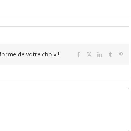
-forme de votre choix !
Facebook
X
LinkedIn
Tumblr
Pint