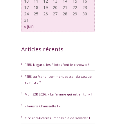
10
11
12
13
14
15
16
17
18
19
20
21
22
23
24
25
26
27
28
29
30
31
« Juin
Articles récents
erest
FSBK Nogaro, les Pilotes font le « show » !
FSBK au Mans : comment passer du casque
au micro ?
Mon S2R 2026, « La femme qui est en toi » !
« Fous ta Chaussette ! »
Circuit d’Alcarras, impossible de s’évader !