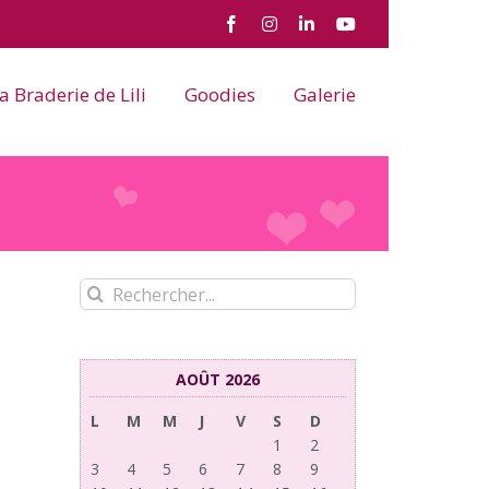
Facebook
Instagram
LinkedIn
YouTube
a Braderie de Lili
Goodies
Galerie
Rechercher:
AOÛT 2026
L
M
M
J
V
S
D
1
2
3
4
5
6
7
8
9