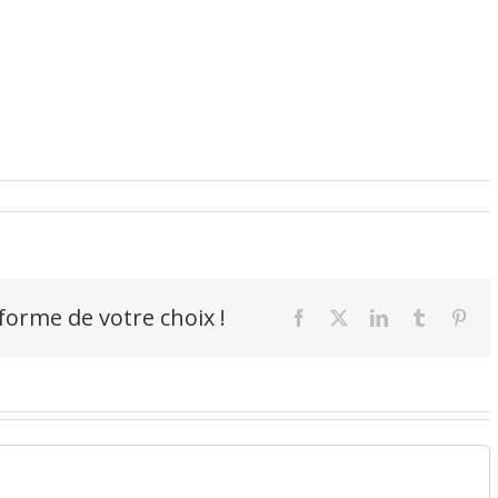
-forme de votre choix !
Facebook
X
LinkedIn
Tumblr
Pint