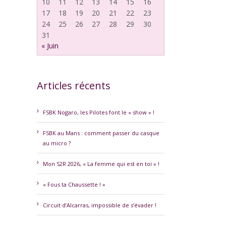
10
11
12
13
14
15
16
17
18
19
20
21
22
23
24
25
26
27
28
29
30
31
« Juin
Articles récents
FSBK Nogaro, les Pilotes font le « show » !
FSBK au Mans : comment passer du casque
au micro ?
erest
Mon S2R 2026, « La femme qui est en toi » !
« Fous ta Chaussette ! »
Circuit d’Alcarras, impossible de s’évader !