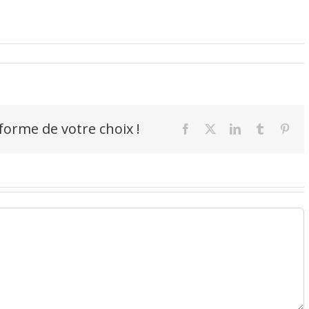
-forme de votre choix !
Facebook
X
LinkedIn
Tumblr
Pint