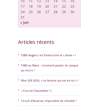
10
11
12
13
14
15
16
17
18
19
20
21
22
23
24
25
26
27
28
29
30
31
« Juin
Articles récents
erest
FSBK Nogaro, les Pilotes font le « show » !
FSBK au Mans : comment passer du casque
au micro ?
Mon S2R 2026, « La femme qui est en toi » !
« Fous ta Chaussette ! »
Circuit d’Alcarras, impossible de s’évader !