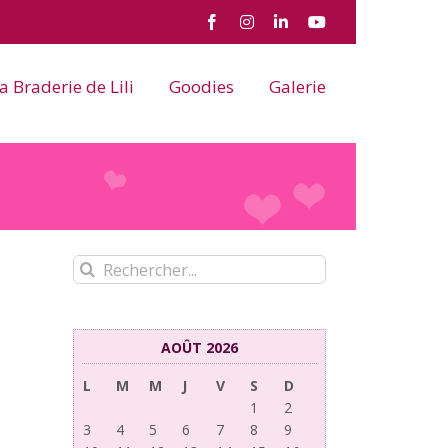
Facebook
Instagram
LinkedIn
YouTube
a Braderie de Lili
Goodies
Galerie
Rechercher:
AOÛT 2026
L
M
M
J
V
S
D
1
2
3
4
5
6
7
8
9