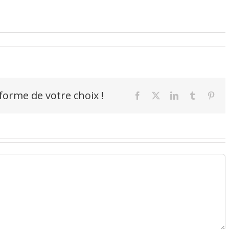
-forme de votre choix !
Facebook
X
LinkedIn
Tumblr
Pint