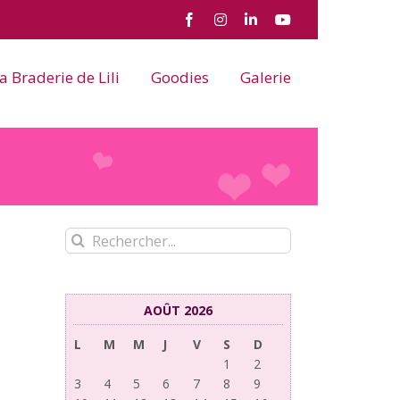
Facebook
Instagram
LinkedIn
YouTube
a Braderie de Lili
Goodies
Galerie
Rechercher:
AOÛT 2026
L
M
M
J
V
S
D
1
2
3
4
5
6
7
8
9