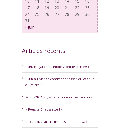
10
11
12
13
14
15
16
17
18
19
20
21
22
23
24
25
26
27
28
29
30
31
« Juin
Articles récents
erest
FSBK Nogaro, les Pilotes font le « show » !
FSBK au Mans : comment passer du casque
au micro ?
Mon S2R 2026, « La femme qui est en toi » !
« Fous ta Chaussette ! »
Circuit d’Alcarras, impossible de s’évader !