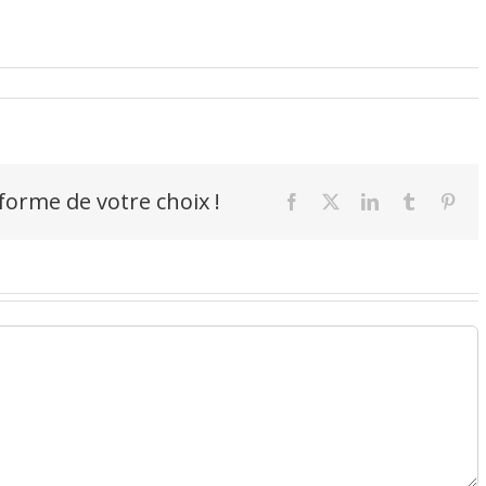
-forme de votre choix !
Facebook
X
LinkedIn
Tumblr
Pint