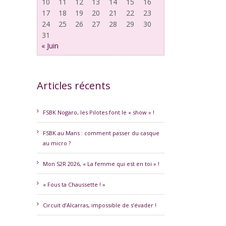
10
11
12
13
14
15
16
17
18
19
20
21
22
23
24
25
26
27
28
29
30
31
« Juin
Articles récents
erest
FSBK Nogaro, les Pilotes font le « show » !
FSBK au Mans : comment passer du casque
au micro ?
Mon S2R 2026, « La femme qui est en toi » !
« Fous ta Chaussette ! »
Circuit d’Alcarras, impossible de s’évader !