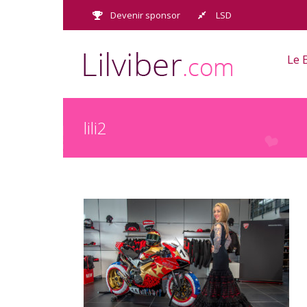
Passer
Devenir sponsor
LSD
au
contenu
Le 
lili2
lili2