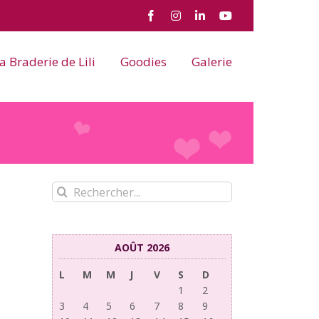
Facebook
Instagram
LinkedIn
YouTube
a Braderie de Lili
Goodies
Galerie
Rechercher:
AOÛT 2026
L
M
M
J
V
S
D
1
2
3
4
5
6
7
8
9