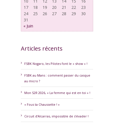
10
11
12
13
14
15
16
17
18
19
20
21
22
23
24
25
26
27
28
29
30
31
« Juin
Articles récents
erest
FSBK Nogaro, les Pilotes font le « show » !
FSBK au Mans : comment passer du casque
au micro ?
Mon S2R 2026, « La femme qui est en toi » !
« Fous ta Chaussette ! »
Circuit d’Alcarras, impossible de s’évader !