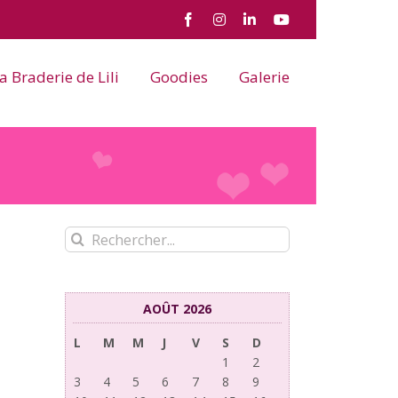
Facebook
Instagram
LinkedIn
YouTube
a Braderie de Lili
Goodies
Galerie
Rechercher:
AOÛT 2026
L
M
M
J
V
S
D
1
2
3
4
5
6
7
8
9