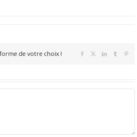
-forme de votre choix !
Facebook
X
LinkedIn
Tumblr
Pint