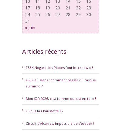
10
11
12
13
14
15
16
17
18
19
20
21
22
23
24
25
26
27
28
29
30
31
« Juin
Articles récents
erest
FSBK Nogaro, les Pilotes font le « show » !
FSBK au Mans : comment passer du casque
au micro ?
Mon S2R 2026, « La femme qui est en toi » !
« Fous ta Chaussette ! »
Circuit d’Alcarras, impossible de s’évader !