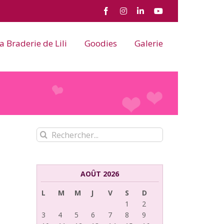
Facebook
Instagram
LinkedIn
YouTube
a Braderie de Lili
Goodies
Galerie
Rechercher:
AOÛT 2026
L
M
M
J
V
S
D
1
2
3
4
5
6
7
8
9