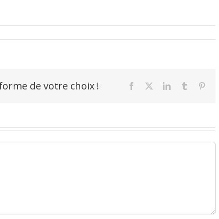
-forme de votre choix !
Facebook
X
LinkedIn
Tumblr
Pint