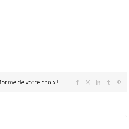
-forme de votre choix !
Facebook
X
LinkedIn
Tumblr
Pint