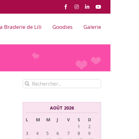
Facebook
Instagram
LinkedIn
YouTube
a Braderie de Lili
Goodies
Galerie
Rechercher:
AOÛT 2026
L
M
M
J
V
S
D
1
2
3
4
5
6
7
8
9