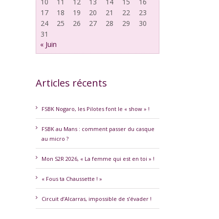
10
11
12
13
14
15
16
17
18
19
20
21
22
23
24
25
26
27
28
29
30
31
« Juin
Articles récents
FSBK Nogaro, les Pilotes font le « show » !
FSBK au Mans : comment passer du casque
au micro ?
erest
Mon S2R 2026, « La femme qui est en toi » !
« Fous ta Chaussette ! »
Circuit d’Alcarras, impossible de s’évader !