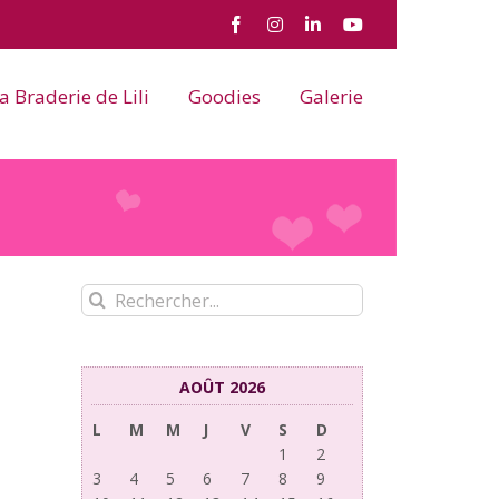
Facebook
Instagram
LinkedIn
YouTube
a Braderie de Lili
Goodies
Galerie
Rechercher:
AOÛT 2026
L
M
M
J
V
S
D
1
2
3
4
5
6
7
8
9