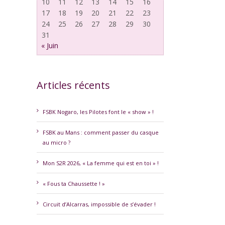
10
11
12
13
14
15
16
17
18
19
20
21
22
23
24
25
26
27
28
29
30
31
« Juin
Articles récents
FSBK Nogaro, les Pilotes font le « show » !
FSBK au Mans : comment passer du casque
au micro ?
erest
Mon S2R 2026, « La femme qui est en toi » !
« Fous ta Chaussette ! »
Circuit d’Alcarras, impossible de s’évader !