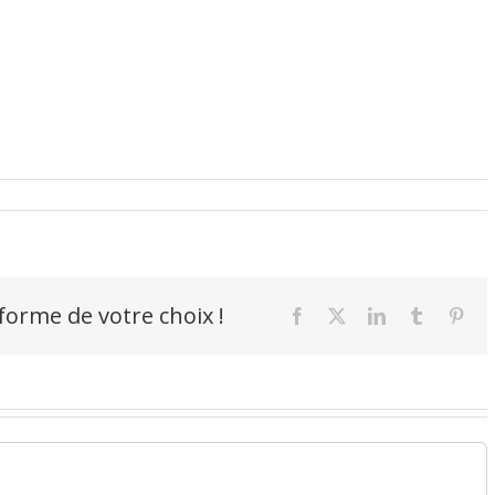
-forme de votre choix !
Facebook
X
LinkedIn
Tumblr
Pint