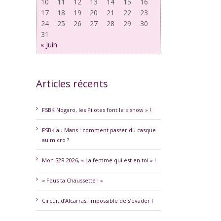
10
11
12
13
14
15
16
17
18
19
20
21
22
23
24
25
26
27
28
29
30
31
« Juin
Articles récents
FSBK Nogaro, les Pilotes font le « show » !
FSBK au Mans : comment passer du casque
au micro ?
erest
Mon S2R 2026, « La femme qui est en toi » !
« Fous ta Chaussette ! »
Circuit d’Alcarras, impossible de s’évader !