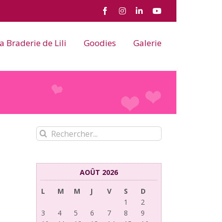
Facebook
Instagram
LinkedIn
YouTube
a Braderie de Lili
Goodies
Galerie
Rechercher:
AOÛT 2026
L
M
M
J
V
S
D
1
2
3
4
5
6
7
8
9