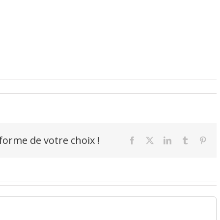
-forme de votre choix !
Facebook
X
LinkedIn
Tumblr
Pint