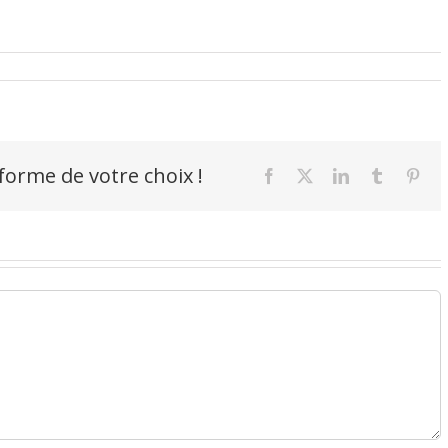
-forme de votre choix !
Facebook
X
LinkedIn
Tumblr
Pint