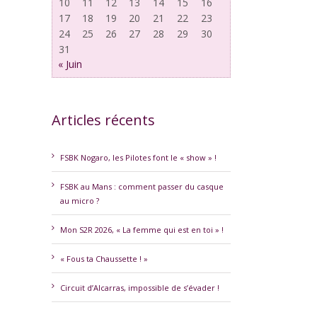
10
11
12
13
14
15
16
17
18
19
20
21
22
23
24
25
26
27
28
29
30
31
« Juin
Articles récents
erest
FSBK Nogaro, les Pilotes font le « show » !
FSBK au Mans : comment passer du casque
au micro ?
Mon S2R 2026, « La femme qui est en toi » !
« Fous ta Chaussette ! »
Circuit d’Alcarras, impossible de s’évader !