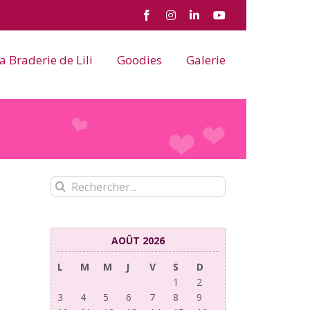
Facebook
Instagram
LinkedIn
YouTube
a Braderie de Lili
Goodies
Galerie
Rechercher:
AOÛT 2026
L
M
M
J
V
S
D
1
2
3
4
5
6
7
8
9