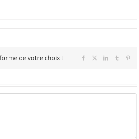
-forme de votre choix !
Facebook
X
LinkedIn
Tumblr
Pint