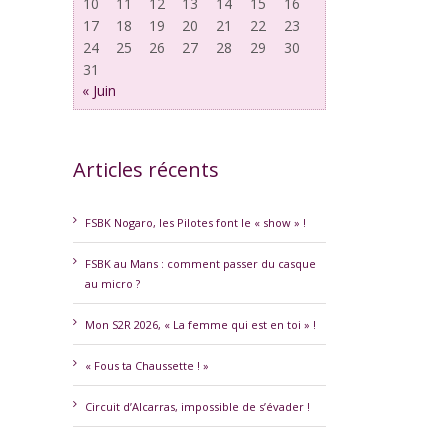
10
11
12
13
14
15
16
17
18
19
20
21
22
23
24
25
26
27
28
29
30
31
« Juin
Articles récents
erest
FSBK Nogaro, les Pilotes font le « show » !
FSBK au Mans : comment passer du casque
au micro ?
Mon S2R 2026, « La femme qui est en toi » !
« Fous ta Chaussette ! »
Circuit d’Alcarras, impossible de s’évader !