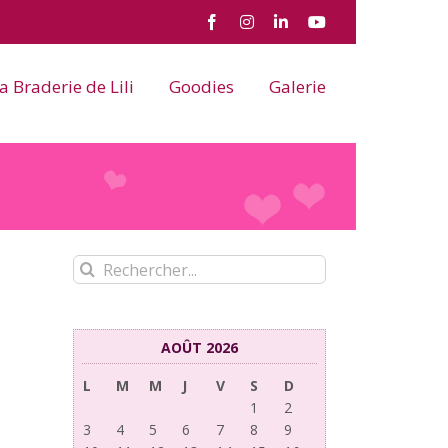
Facebook
Instagram
LinkedIn
YouTube
a Braderie de Lili
Goodies
Galerie
Rechercher:
AOÛT 2026
L
M
M
J
V
S
D
1
2
3
4
5
6
7
8
9