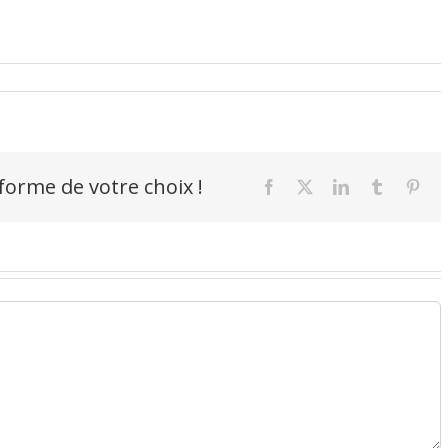
-forme de votre choix !
Facebook
X
LinkedIn
Tumblr
Pint