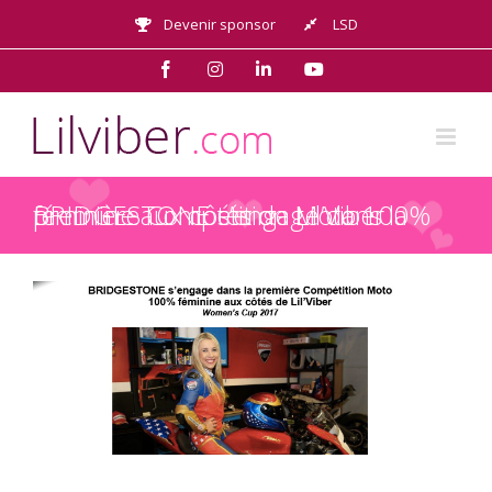
Passer
Devenir sponsor
LSD
au
contenu
Facebook
Instagram
LinkedIn
YouTube
BRIDGESTONE s’engage dans la première Compétition Moto 100% féminine aux côtés de Lil’Viber
Voir
l'image
agrandie