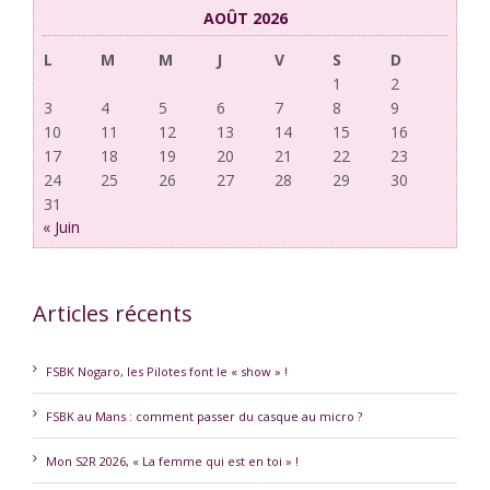
AOÛT 2026
L
M
M
J
V
S
D
1
2
3
4
5
6
7
8
9
10
11
12
13
14
15
16
17
18
19
20
21
22
23
24
25
26
27
28
29
30
31
« Juin
Articles récents
FSBK Nogaro, les Pilotes font le « show » !
FSBK au Mans : comment passer du casque au micro ?
Mon S2R 2026, « La femme qui est en toi » !