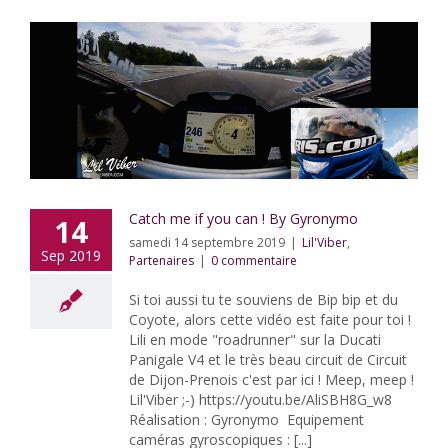
Catch me if you can ! By Gyronymo
14
samedi 14 septembre 2019
|
Lil'Viber
,
Sep 2019
Partenaires
|
0 commentaire
Si toi aussi tu te souviens de Bip bip et du
Coyote, alors cette vidéo est faite pour toi !
Lili en mode "roadrunner" sur la Ducati
Panigale V4 et le très beau circuit de Circuit
de Dijon-Prenois c'est par ici ! Meep, meep !
Lil'Viber ;-) https://youtu.be/AliSBH8G_w8
Réalisation : Gyronymo Equipement
caméras gyroscopiques : [...]